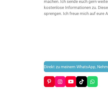
machen. Ich sende euch gern weiter
kostenlose Informationen zu. Dies
sprengen. Ich freue mich auf eure 
Direkt zu meinem WhatsApp, Nehmt 
P
I
Y
T
W
i
n
o
i
h
n
s
u
k
a
t
t
T
T
t
e
a
u
o
s
r
g
b
k
A