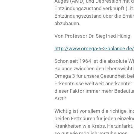
Auges (AMD) und Depression mit 
Entzündungszustand verknüpft (Lit.5
Entzündungszustand über die Ernäh
abzubauen.
Von Professor Dr. Siegfried Hünig
http://www.omega-6-3-balance.de/
Schon seit 1964 ist die absolute Wi
Balance zwischen den lebenswicht
Omega 3 für unsere Gesundheit be
Erkenntnisse weltweit anerkannter 
dieser Faktor immer mehr Bedeutu
Arzt?
Wichtig ist vor allem die richtige, i
beiden Fettsäuren für jeden einze
Krankheiten wie Krebs, Herzinfarkt,
so gut wie möglich vorzubeugen.